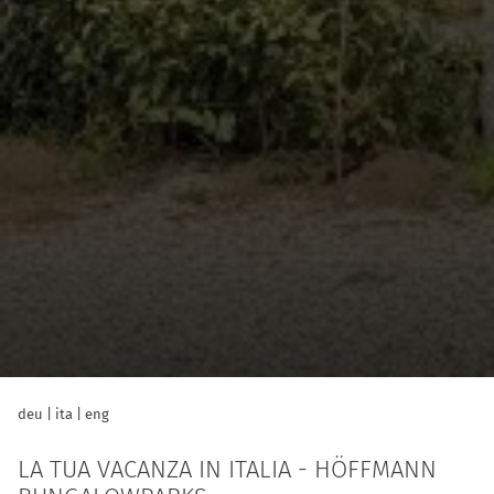
deu
|
ita
|
eng
LA TUA VACANZA IN ITALIA - HÖFFMANN