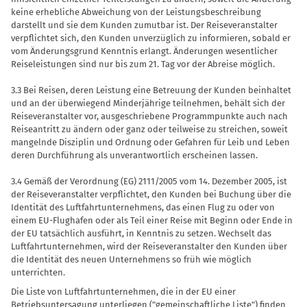
keine erhebliche Abweichung von der Leistungsbeschreibung
darstellt und sie dem Kunden zumutbar ist. Der Reiseveranstalter
verpflichtet sich, den Kunden unverzüglich zu informieren, sobald er
vom Änderungsgrund Kenntnis erlangt. Änderungen wesentlicher
Reiseleistungen sind nur bis zum 21. Tag vor der Abreise möglich.
3.3 Bei Reisen, deren Leistung eine Betreuung der Kunden beinhaltet
und an der überwiegend Minderjährige teilnehmen, behält sich der
Reiseveranstalter vor, ausgeschriebene Programmpunkte auch nach
Reiseantritt zu ändern oder ganz oder teilweise zu streichen, soweit
mangelnde Disziplin und Ordnung oder Gefahren für Leib und Leben
deren Durchführung als unverantwortlich erscheinen lassen.
3.4 Gemäß der Verordnung (EG) 2111/2005 vom 14. Dezember 2005, ist
der Reiseveranstalter verpflichtet, den Kunden bei Buchung über die
Identität des Luftfahrtunternehmens, das einen Flug zu oder von
einem EU-Flughafen oder als Teil einer Reise mit Beginn oder Ende in
der EU tatsächlich ausführt, in Kenntnis zu setzen. Wechselt das
Luftfahrtunternehmen, wird der Reiseveranstalter den Kunden über
die Identität des neuen Unternehmens so früh wie möglich
unterrichten.
Die Liste von Luftfahrtunternehmen, die in der EU einer
Betriebsuntersagung unterliegen ("gemeinschaftliche Liste") finden