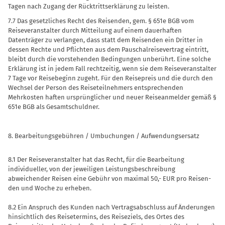
Tagen nach Zugang der Rücktrittserklärung zu leisten.
7.7 Das gesetzliches Recht des Reisenden, gem. § 651e BGB vom
Reiseveranstalter durch Mitteilung auf einem dauerhaften
Datenträger zu verlangen, dass statt dem Reisenden ein Dritter in
dessen Rechte und Pflichten aus dem Pauschalreisevertrag eintritt,
bleibt durch die vorstehenden Bedingungen unberührt. Eine solche
Erklärung ist in jedem Fall rechtzeitig, wenn sie dem Reiseveranstalter
7 Tage vor Reisebeginn zugeht. Für den Reisepreis und die durch den
Wechsel der Person des Reiseteilnehmers entsprechenden
Mehrkosten haften ursprünglicher und neuer Reiseanmelder gemäß §
651e BGB als Gesamtschuldner.
8. Bearbeitungsgebühren / Umbuchungen / Aufwendungsersatz
8.1 Der Reiseveranstalter hat das Recht, für die Bearbeitung
individueller, von der jeweiligen Leistungsbeschreibung
abweichender Reisen eine Gebühr von maximal 50,- EUR pro Reisen-
den und Woche zu erheben.
8.2 Ein Anspruch des Kunden nach Vertragsabschluss auf Änderungen
hinsichtlich des Reisetermins, des Reiseziels, des Ortes des