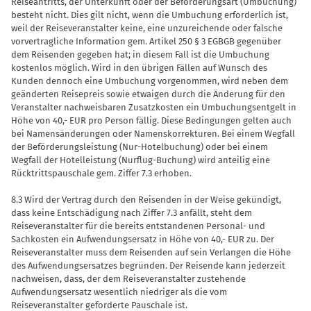
Reiseantritts, der Unterkunft oder der Beförderungsart (Umbuchung)
besteht nicht. Dies gilt nicht, wenn die Umbuchung erforderlich ist,
weil der Reiseveranstalter keine, eine unzureichende oder falsche
vorvertragliche Information gem. Artikel 250 § 3 EGBGB gegenüber
dem Reisenden gegeben hat; in diesem Fall ist die Umbuchung
kostenlos möglich. Wird in den übrigen Fällen auf Wunsch des
Kunden dennoch eine Umbuchung vorgenommen, wird neben dem
geänderten Reisepreis sowie etwaigen durch die Änderung für den
Veranstalter nachweisbaren Zusatzkosten ein Umbuchungsentgelt in
Höhe von 40,- EUR pro Person fällig. Diese Bedingungen gelten auch
bei Namensänderungen oder Namenskorrekturen. Bei einem Wegfall
der Beförderungsleistung (Nur-Hotelbuchung) oder bei einem
Wegfall der Hotelleistung (Nurflug-Buchung) wird anteilig eine
Rücktrittspauschale gem. Ziffer 7.3 erhoben.
8.3 Wird der Vertrag durch den Reisenden in der Weise gekündigt,
dass keine Entschädigung nach Ziffer 7.3 anfällt, steht dem
Reiseveranstalter für die bereits entstandenen Personal- und
Sachkosten ein Aufwendungsersatz in Höhe von 40,- EUR zu. Der
Reiseveranstalter muss dem Reisenden auf sein Verlangen die Höhe
des Aufwendungsersatzes begründen. Der Reisende kann jederzeit
nachweisen, dass, der dem Reiseveranstalter zustehende
Aufwendungsersatz wesentlich niedriger als die vom
Reiseveranstalter geforderte Pauschale ist.