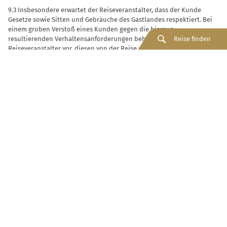
9.3 Insbesondere erwartet der Reiseveranstalter, dass der Kunde
Gesetze sowie Sitten und Gebräuche des Gastlandes respektiert. Bei
einem groben Verstoß eines Kunden gegen die hieraus
resultierenden Verhaltensanforderungen behält sich der
Reise finden
Reiseveranstalter vor, diesen von der Reise auszuschließen.
Gleiches gilt, wenn der Kunde das Miteinander in der Gruppe
unzumutbar beeinträchtigt.
9.4 Der Reiseveranstalter behält im Falle eines Rücktritts bzw. der
Absage der Reise nach dieser Ziffer 9 den Anspruch auf den gesamten
Reisepreis. Eventuelle im Zusammenhang mit dem Rücktransport des
Kunden entstehende Mehrkosten trägt der Kunde. Dabei muss sich
der Reiseveranstalter den Wert seiner ersparten Aufwendungen sowie
etwaige Vorteile, die er durch eine anderweitige Verwendung der von
dem Störenden nicht in Anspruch genommenen Leistungen erlangt,
anrechnen lassen. Das gilt insbesondere für etwaige Erstattungen
Dritter.
10. Gewährleistung
10.1 Wird die Reiseleistung nicht vertragsgemäß erbracht, so kann der
Kunde Abhilfe des betreffenden Mangels der Reise verlangen. Der