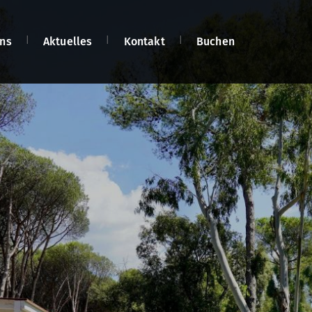
ns
Aktuelles
Kontakt
Buchen
ia Domizia
n
om
net